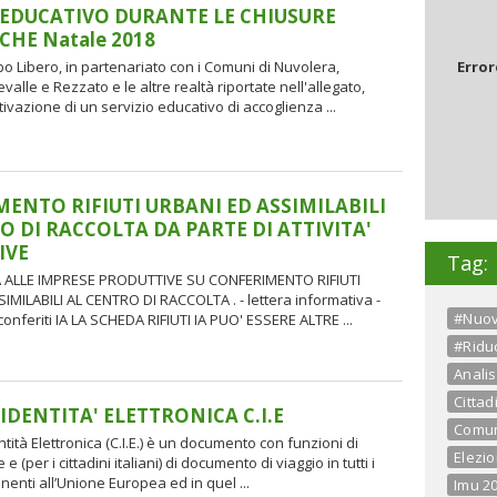
 EDUCATIVO DURANTE LE CHIUSURE
CHE Natale 2018
o Libero, in partenariato con i Comuni di Nuvolera,
Error
valle e Rezzato e le altre realtà riportate nell'allegato,
ivazione di un servizio educativo di accoglienza ...
ENTO RIFIUTI URBANI ED ASSIMILABILI
O DI RACCOLTA DA PARTE DI ATTIVITA'
IVE
Tag:
ALLE IMPRESE PRODUTTIVE SU CONFERIMENTO RIFIUTI
IMILABILI AL CENTRO DI RACCOLTA . - lettera informativa -
#Nuov
 conferiti IA LA SCHEDA RIFIUTI IA PUO' ESSERE ALTRE ...
#Riduc
Analis
Cittad
 IDENTITA' ELETTRONICA C.I.E
Comuni
ntità Elettronica (C.I.E.) è un documento con funzioni di
Elezio
 e (per i cittadini italiani) di documento di viaggio in tutti i
enti all’Unione Europea ed in quel ...
Imu 2