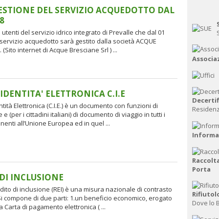
STIONE DEL SERVIZIO ACQUEDOTTO DAL
8
 utenti del servizio idrico integrato di Prevalle che dal 01
l servizio acquedotto sarà gestito dalla società ACQUE
(Sito internet di Acque Bresciane Srl ) ...
Associa
 IDENTITA' ELETTRONICA C.I.E
Decerti
ntità Elettronica (C.I.E.) è un documento con funzioni di
Residenz
 e (per i cittadini italiani) di documento di viaggio in tutti i
enti all’Unione Europea ed in quel ...
Informaz
Raccolta
Porta
DI INCLUSIONE
ddito di inclusione (REI) è una misura nazionale di contrasto
Rifiuto
Si compone di due parti: 1.un beneficio economico, erogato
Dove lo 
 Carta di pagamento elettronica ( ...