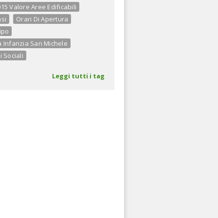
15 Valore Aree Edificabili
si
Orari Di Apertura
ipo
a Infanzia San Michele
i Sociali
Leggi tutti i tag