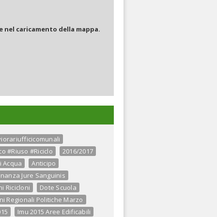
e nel caricamento della mappa.
iorariufficicomunali
o #Riuso #Riciclo
2016/2017
i Acqua
Anticipo
inanza Jure Sanguinis
 Ricicloni
Dote Scuola
ni Regionali Politiche Marzo
015
Imu 2015 Aree Edificabili