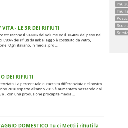
Imu 20
Imu Ta
Postic
Scuol
 VITA - LE 3R DEI RIFIUTI
Serviz
 costituiscono il 50-60% del volume ed il 30-40% del peso nel
uti. L’80% dei rifiuti da imballaggio è costituito da vetro,
one. Ogni italiano, in media, pro ...
 DEI RIFIUTI
renziata: La percentuale di raccolta differenziata nel nostro
nno 2016 rispetto all’anno 2015 è aumentata passando dal
45% , con una produzione procapite media ...
GIO DOMESTICO Tu ci Metti i rifiuti la