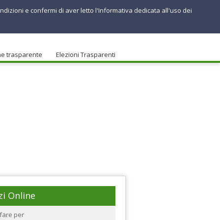
ndizioni e confermi di aver letto l'Informativa dedicata all'uso dei
ne trasparente
Elezioni Trasparenti
zi Online