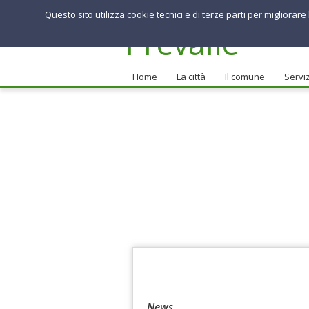
Questo sito utilizza cookie tecnici e di terze parti per migliorar
Comune di
Prevalle
Home
La città
Il comune
Serviz
News