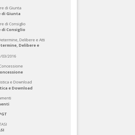
 di Giunta
 di Consiglio
termine, Delibere e
1/03/2016
 Concessione
tica e Download
enti
PGT
ASI