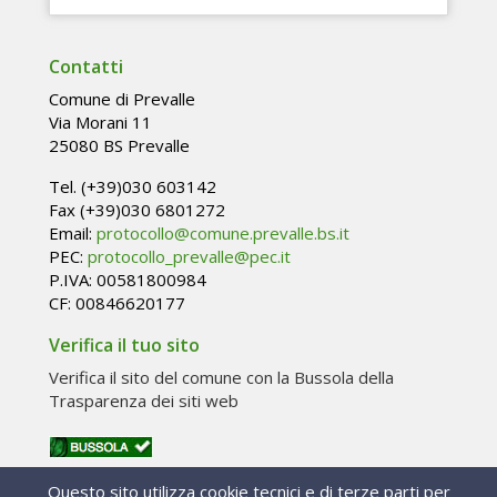
Contatti
Comune di Prevalle
Via Morani 11
25080 BS Prevalle
Tel. (+39)030 603142
Fax (+39)030 6801272
Email:
protocollo@comune.prevalle.bs.it
PEC:
protocollo_prevalle@pec.it
P.IVA: 00581800984
CF: 00846620177
Verifica il tuo sito
Verifica il sito del comune con la Bussola della
Trasparenza dei siti web
246663
Visite:
Questo sito utilizza cookie tecnici e di terze parti per