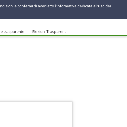
ndizioni e confermi di aver letto l'Informativa dedicata all'uso dei
ne trasparente
Elezioni Trasparenti