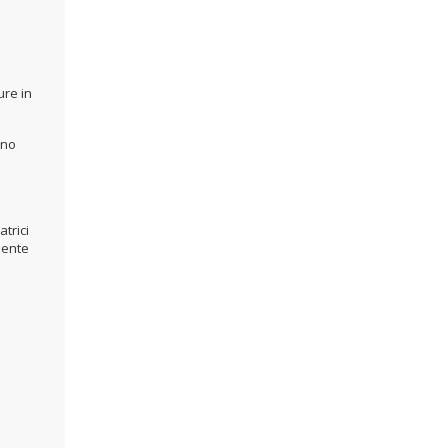
ure in
ino
atrici
mente