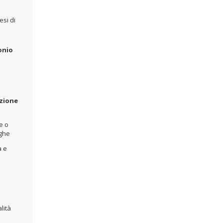
esi di
onio
azione
e o
oghe
a e
lità