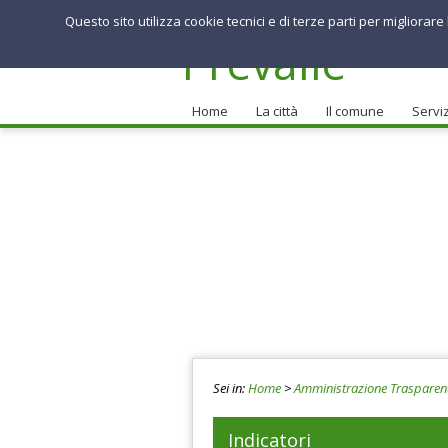
Questo sito utilizza cookie tecnici e di terze parti per migliorar
Comune di
Prevalle
Home
La città
Il comune
Serviz
Sei in:
Home
>
Amministrazione Trasparen
Indicatori