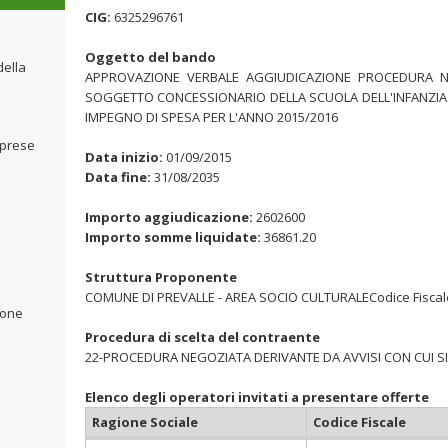
CIG:
6325296761
Oggetto del bando
della
APPROVAZIONE VERBALE AGGIUDICAZIONE PROCEDURA NE
SOGGETTO CONCESSIONARIO DELLA SCUOLA DELL'INFANZIA
IMPEGNO DI SPESA PER L'ANNO 2015/2016
mprese
Data inizio:
01/09/2015
Data fine:
31/08/2035
Importo aggiudicazione:
2602600
Importo somme liquidate:
36861.20
Struttura Proponente
COMUNE DI PREVALLE - AREA SOCIO CULTURALECodice Fiscal
ione
Procedura di scelta del contraente
22-PROCEDURA NEGOZIATA DERIVANTE DA AVVISI CON CUI SI
Elenco degli operatori invitati a presentare offerte
Ragione Sociale
Codice Fiscale