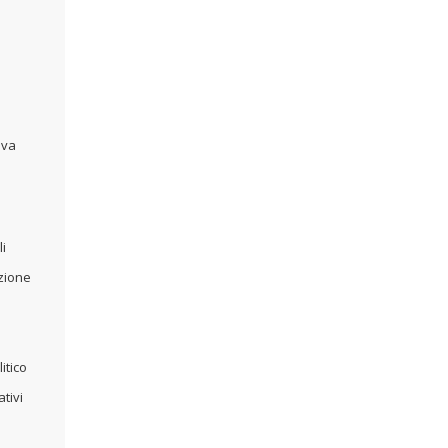
iva
i
izione
itico
tivi