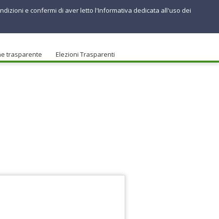
ndizioni e confermi di aver letto l'Informativa dedicata all'uso dei
ne trasparente
Elezioni Trasparenti