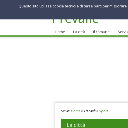
Questo sito utilizza cookie tecnici e di terze parti per migliorar
Comune di
Prevalle
Home
La città
Il comune
Serviz
Sei in:
Home
> La città
>
Sport
La città